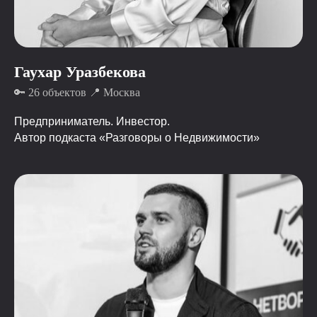
Гаухар Уразбекова
🔑 26 объектов 📍 Москва
Предприниматель. Инвестор.
Автор подкаста «Разговоры о Недвижимости»
# сила
# развитие
# взаимопомощь
# огонь
# веселье
# всёсерьезно
# топконтент
# знания
# РентКлаб
# супердвиж
# полезно
# прокачка