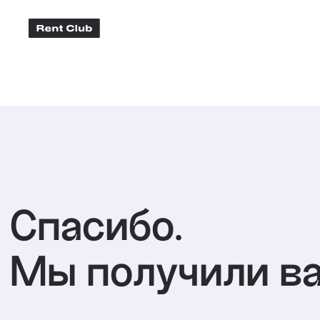
Спасибо.
Мы получили вашу ан
В течение дня с вами свяжется менеджер,
чтобы договориться на собеседование
Заберите идеальный Шаблон правил
проживания для посуточного бизнеса
и гайд по Мотивации горничных по кнопке